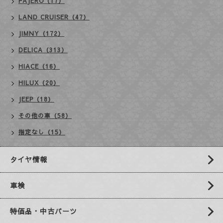
PAJERO（17）
LAND CRUISER（47）
JIMNY（172）
DELICA（313）
HIACE（16）
HILUX（20）
JEEP（18）
その他の車（58）
指定なし（15）
タイヤ情報
車検
特価品・中古パーツ