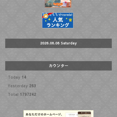
2026.08.08 Saturday
カウンター
Today
14
Yesterday
263
Total
1797242