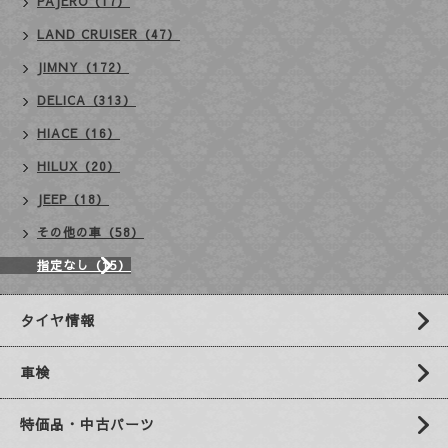
PAJERO（17）
LAND CRUISER（47）
JIMNY（172）
DELICA（313）
HIACE（16）
HILUX（20）
JEEP（18）
その他の車（58）
指定なし（15）
タイヤ情報
車検
特価品・中古パーツ