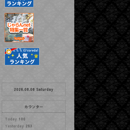
2026.08.08 Saturday
カウンター
Today
100
Yesterday
263