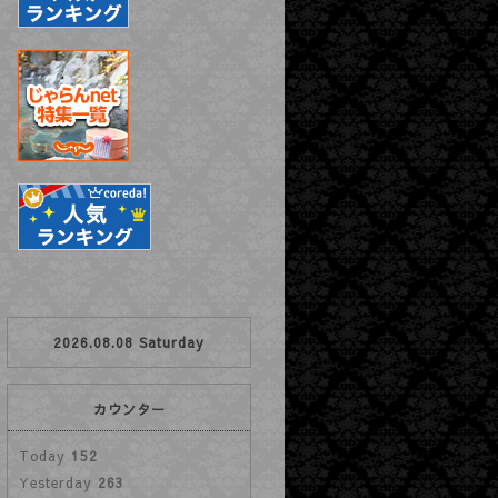
2026.08.08 Saturday
カウンター
Today
152
Yesterday
263