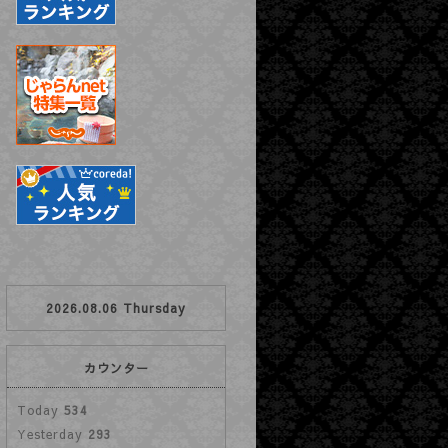
2026.08.06 Thursday
カウンター
Today
534
Yesterday
293